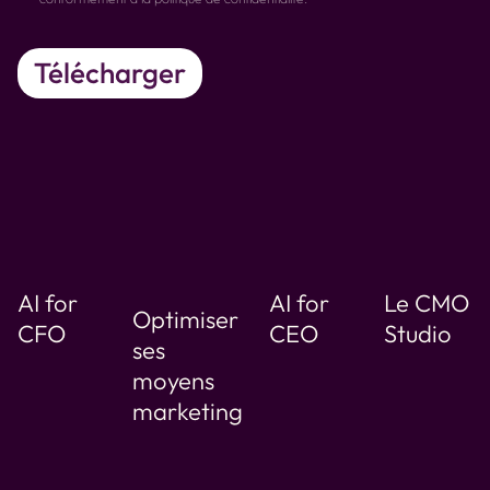
AI for
AI for
Le CMO
Optimiser
CFO
CEO
Studio
ses
moyens
marketing