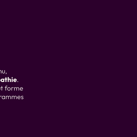
tité Visuelle
Creation de Marque
nu,
pathie
.
tut forme
ogrammes