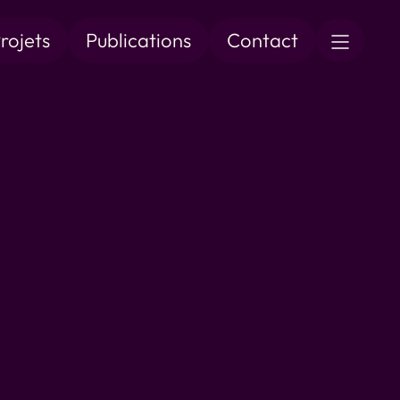
rojets
Publications
Contact
2025
s://www.connaissance-evolution.com