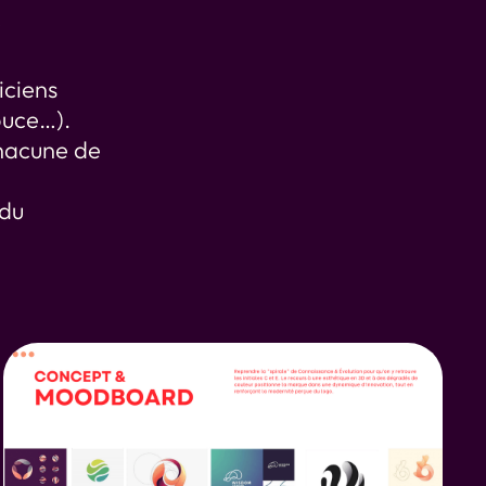
iciens
ouce…).
hacune de
 du